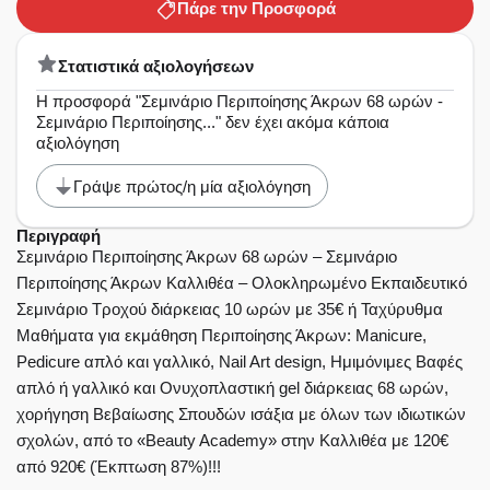
Πάρε την Προσφορά
Στατιστικά αξιολογήσεων
Η προσφορά "Σεμινάριο Περιποίησης Άκρων 68 ωρών -
Σεμινάριο Περιποίησης..." δεν έχει ακόμα κάποια
αξιολόγηση
Γράψε πρώτος/η μία αξιολόγηση
Περιγραφή
Σεμινάριο Περιποίησης Άκρων 68 ωρών – Σεμινάριο
Περιποίησης Άκρων Καλλιθέα – Oλοκληρωμένο Eκπαιδευτικό
Σεμινάριο Tροχού διάρκειας 10 ωρών με 35€ ή Ταχύρυθμα
Μαθήματα για εκμάθηση Περιποίησης Άκρων: Manicure,
Pedicure απλό και γαλλικό, Nail Art design, Ημιμόνιμες Βαφές
απλό ή γαλλικό και Ονυχοπλαστική gel διάρκειας 68 ωρών,
χορήγηση Βεβαίωσης Σπουδών ισάξια με όλων των ιδιωτικών
σχολών, από το «Beauty Academy» στην Καλλιθέα με 120€
από 920€ (Έκπτωση 87%)!!!