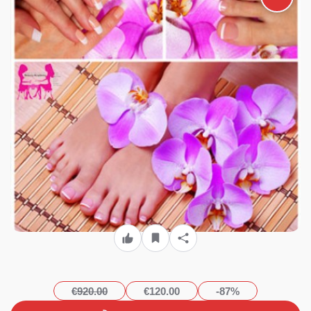
γαλλικό, Nail Art design,
Ημιμόνιμες Βαφές απλό ή
γαλλικό και Ονυχοπλαστική
gel διάρκειας 68 ωρών,
χορήγηση Βεβαίωσης
Σπουδών ισάξια με όλων των
ιδιωτικών σχολών, από το
«Beauty Academy» στην
Καλλιθέα με 120€ από 920€
(Έκπτωση 87%)!!!
€920.00
€120.00
-87%