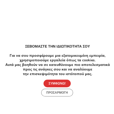
Παρόμοιες Τοπικές Προσφορές
ΣΕΒΟΜΑΣΤΕ ΤΗΝ ΙΔΙΩΤΙΚΟΤΗΤΑ ΣΟΥ
Για να σου προσφέρουμε μια εξατομικευμένη εμπειρία,
χρησιμοποιούμε εργαλεία όπως τα cookies.
Αυτά μας βοηθούν να σε κατευθύνουμε πιο αποτελεσματικά
προς τις ανάγκες σου και να αναλύουμε
την επισκεψιμότητα του ιστότοπού μας.
ΣΥΜΦΩΝΩ!
ΠΡΟΣΑΡΜΟΓΗ
-86%
€250.00
€35.00
-8
Εκπαίδευση
Εκπαί
Σεμινάριο Tροχού 10 ωρών - Σεμινάριο
Σεμιν
Περιποίησης Άκρων Καλλιθέα -
Ολοκλ