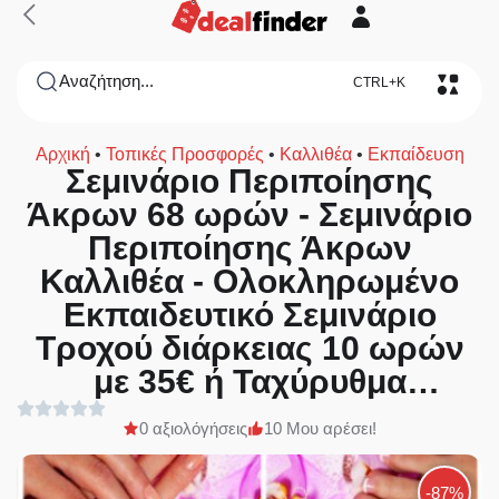
Αναζήτηση...
CTRL+K
Αρχική
•
Τοπικές Προσφορές
•
Καλλιθέα
•
Εκπαίδευση
Σεμινάριο Περιποίησης
Άκρων 68 ωρών - Σεμινάριο
Περιποίησης Άκρων
Καλλιθέα - Oλοκληρωμένο
Eκπαιδευτικό Σεμινάριο
Tροχού διάρκειας 10 ωρών
με 35€ ή Ταχύρυθμα
Μαθήματα για εκμάθηση
0 αξιολόγήσεις
10 Μου αρέσει!
Περιποίησης Άκρων:
Manicure, Pedicure απλό και
-87%