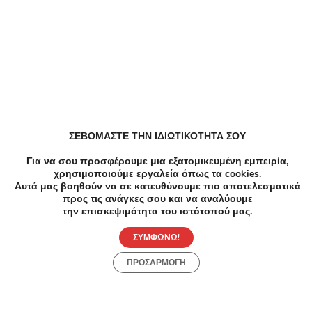
Παρόμοιες Τοπικές Προσφορές
ΣΕΒΟΜΑΣΤΕ ΤΗΝ ΙΔΙΩΤΙΚΟΤΗΤΑ ΣΟΥ
Για να σου προσφέρουμε μια εξατομικευμένη εμπειρία,
χρησιμοποιούμε εργαλεία όπως τα cookies.
Αυτά μας βοηθούν να σε κατευθύνουμε πιο αποτελεσματικά
προς τις ανάγκες σου και να αναλύουμε
την επισκεψιμότητα του ιστότοπού μας.
ΣΥΜΦΩΝΩ!
ΠΡΟΣΑΡΜΟΓΗ
-90%
€240.00
€24.00
-8
Ομορφιά
Αδυνάτ
2RF+2Air Massage+Εφαρμογή Moisturisation
Θεραπ