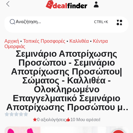
Αναζήτηση...
CTRL+K
Αρχική
•
Τοπικές Προσφορές
•
Καλλιθέα
•
Κέντρα
Ομορφιάς
Σεμινάριο Αποτρίχωσης
Προσώπου - Σεμινάριο
Αποτρίχωσης Προσώπου|
Σώματος - Καλλιθέα -
Ολοκληρωμένο
Επαγγελματικό Σεμινάριο
Αποτρίχωσης Προσώπου με
Κλωστή και Σχηματισμός
0 αξιολόγήσεις
10 Μου αρέσει!
Φρυδιών διάρκειας 8 ωρών