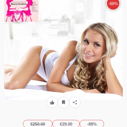
με 29€, ή 35€ για ένα
-88%
Σεμινάριο Αποτρίχωσης
Σώματος με Κερί διάρκειας
16 ωρών, χορήγηση
Βεβαίωσης Σπουδών ισάξια
με όλων των ιδιωτικών
σχολών (Έκπτωση 90%),
από το «Beauty Academy»
στην Καλλιθέα!!!
€250.00
€29.00
-88%