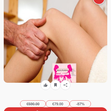
Academy» στην Καλλιθέα με
79€ από 590€ (Έκπτωση
87%)!!!
€590.00
€79.00
-87%