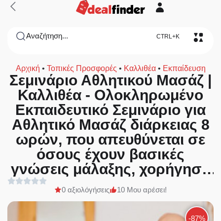
Αναζήτηση...
CTRL+K
Αρχική
•
Τοπικές Προσφορές
•
Καλλιθέα
•
Εκπαίδευση
Σεμινάριο Αθλητικού Μασάζ |
Καλλιθέα - Ολοκληρωμένο
Εκπαιδευτικό Σεμινάριο για
Αθλητικό Μασάζ διάρκειας 8
ωρών, που απευθύνεται σε
όσους έχουν βασικές
γνώσεις μάλαξης, χορήγηση
Βεβαίωσης Σπουδών ισάξια
0 αξιολόγήσεις
10 Μου αρέσει!
με όλων των ιδιωτικών
σχολών, από το «Beauty
-87%