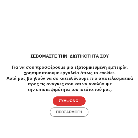
Παρόμοιες Τοπικές Προσφορές
ΣΕΒΟΜΑΣΤΕ ΤΗΝ ΙΔΙΩΤΙΚΟΤΗΤΑ ΣΟΥ
Για να σου προσφέρουμε μια εξατομικευμένη εμπειρία,
χρησιμοποιούμε εργαλεία όπως τα cookies.
Αυτά μας βοηθούν να σε κατευθύνουμε πιο αποτελεσματικά
προς τις ανάγκες σου και να αναλύουμε
την επισκεψιμότητα του ιστότοπού μας.
ΣΥΜΦΩΝΩ!
ΠΡΟΣΑΡΜΟΓΗ
-87%
€920.00
€120.00
-8
Εκπαίδευση
Εκπαί
Σεμινάριο Περιποίησης Άκρων 68 ωρών -
Σεμιν
Σεμινάριο Περιποίησης Άκρων Καλλιθέα -
Περιπ