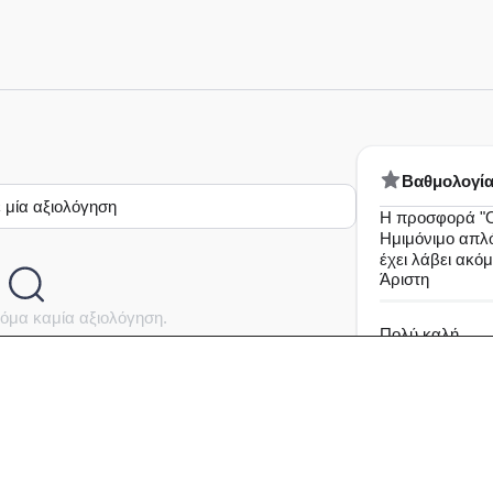
Bαθμολογί
 μία αξιολόγηση
Η προσφορά "
Ημιμόνιμο απλό
έχει λάβει ακό
Άριστη
όμα καμία αξιολόγηση.
Πολύ καλή
Καλή
Μέτρια