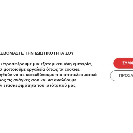
-87%
€140.00
€18.00
Αποτρίχωση
ΣΕΒΟΜΑΣΤΕ ΤΗΝ ΙΔΙΩΤΙΚΟΤΗΤΑ ΣΟΥ
IPL Laser για Οριστική και Μόνιμη
απεία
Αποτρίχωση
ΣΥΜ
υ προσφέρουμε μια εξατομικευμένη εμπειρία,
-50%
εία
σιμοποιούμε εργαλεία όπως τα cookies.
ηθούν να σε κατευθύνουμε πιο αποτελεσματικά
ΠΡΟΣ
Ποσειδώνος 17, Θεσσαλονίκη
Αδυνάτι
ος τις ανάγκες σου και να αναλύουμε
4 Συνεδ
ν επισκεψιμότητα του ιστότοπού μας.
Συνεδρί
Συνεδρί
διάρκει
με 60€,
Ραδιοσυ
ορατά 
διάρκει
με 95€ 