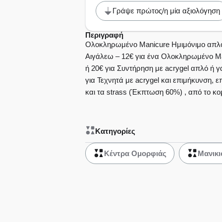
Γράψε πρώτος/η μία αξιολόγηση
Περιγραφή
Ολοκληρωμένο Manicure Ημιμόνιμο απλό 
Αιγάλεω – 12€ για ένα Ολοκληρωμένο Ma
ή 20€ για Συντήρηση με acrygel απλό ή γα
για Τεχνητά με acrygel και επιμήκυνση, 
και τα strass (Έκπτωση 60%) , από το κομ
Κατηγορίες
Κέντρα Ομορφιάς
Μανικι