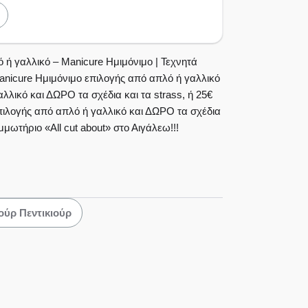
ή γαλλικό – Manicure Ημιμόνιμο | Τεχνητά
nicure Ημιμόνιμο επιλογής από απλό ή γαλλικό
λλικό και ΔΩΡΟ τα σχέδια και τα strass, ή 25€
επιλογής από απλό ή γαλλικό και ΔΩΡΟ τα σχέδια
μωτήριο «All cut about» στο Αιγάλεω!!!
ούρ Πεντικιούρ