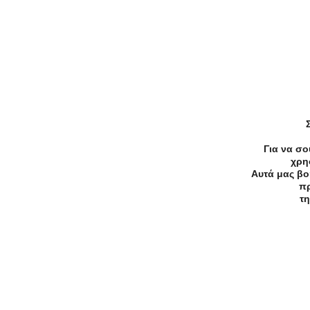
-60%
€50.00
€20.00
Ομορφιά
Καθαρισμός προσώπου και μια
Θεραπεία Ενυδάτωσης ή μια Θερ
Για να σο
προετοιμασίας για την ηλιοθεραπ
χρη
Αυτά μας βο
Μιλτιάδου 9, Χαλάνδρι
πρ
τη