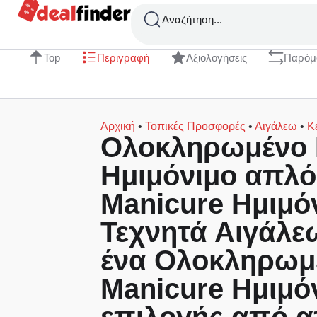
Αναζήτηση...
Top
Περιγραφή
Αξιολογήσεις
Παρόμ
Αρχική
•
Τοπικές Προσφορές
•
Αιγάλεω
•
Κ
Ολοκληρωμένο 
Ημιμόνιμο απλό 
Manicure Ημιμόν
Τεχνητά Αιγάλεω
ένα Ολοκληρωμ
Manicure Ημιμό