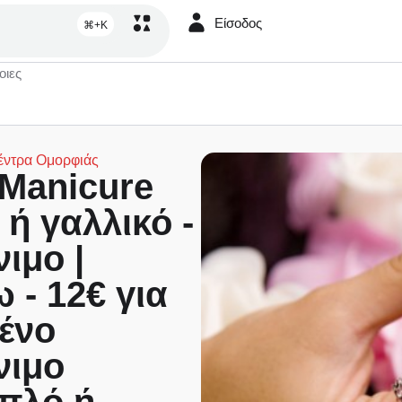
Είσοδος
⌘+K
οιες
έντρα Ομορφιάς
Manicure
ή γαλλικό -
ιμο |
 - 12€ για
ένο
νιμο