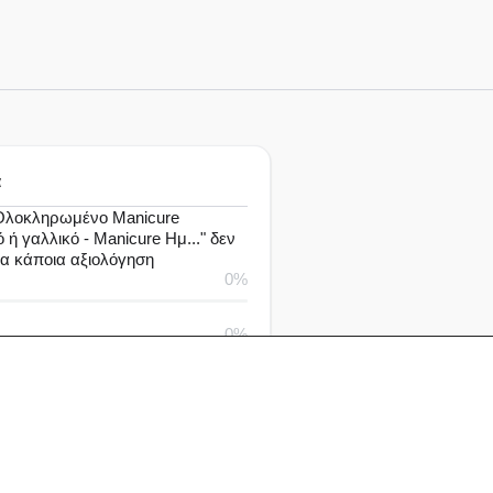
α
Ολοκληρωμένο Manicure
 ή γαλλικό - Manicure Ημ..." δεν
μα κάποια αξιολόγηση
0%
0%
0%
0%