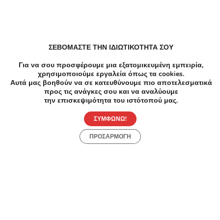
ΣΕΒΟΜΑΣΤΕ ΤΗΝ ΙΔΙΩΤΙΚΟΤΗΤΑ ΣΟΥ
Για να σου προσφέρουμε μια εξατομικευμένη εμπειρία,
-60%
€50.00
€20.00
-8
χρησιμοποιούμε εργαλεία όπως τα cookies.
Αυτά μας βοηθούν να σε κατευθύνουμε πιο αποτελεσματικά
Ομορφιά
Αποτρ
προς τις ανάγκες σου και να αναλύουμε
Καθαρισμός προσώπου και μια Θεραπεία
IPL L
την επισκεψιμότητα του ιστότοπού μας.
Ενυδάτωσης ή μια Θεραπεία προετοιμασίας
Αποτ
για την ηλιοθεραπεία
ΣΥΜΦΩΝΩ!
Μιλτιάδου 9, Χαλάνδρι
Ποσ
ΠΡΟΣΑΡΜΟΓΗ