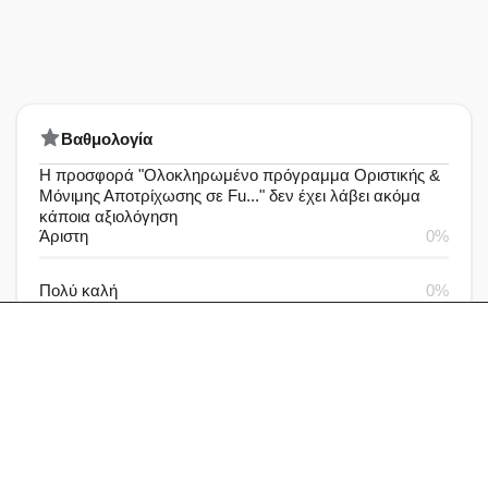
Bαθμολογία
Η προσφορά "Ολοκληρωμένο πρόγραμμα Οριστικής &
Μόνιμης Αποτρίχωσης σε Fu..." δεν έχει λάβει ακόμα
κάποια αξιολόγηση
Άριστη
0%
Πολύ καλή
0%
Καλή
0%
Μέτρια
0%
Καθόλου καλή
0%