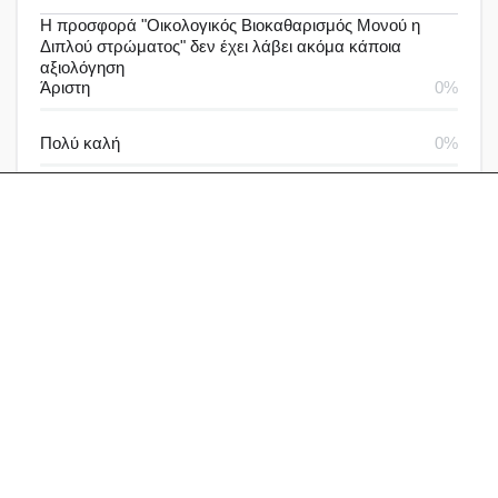
Η προσφορά "Οικολογικός Βιοκαθαρισμός Μονού η
Διπλού στρώματος" δεν έχει λάβει ακόμα κάποια
αξιολόγηση
Άριστη
0%
Πολύ καλή
0%
Καλή
0%
Μέτρια
0%
Καθόλου καλή
0%
Αξιολογήσεις & Δραστηριότητα
Αξιολογήσεις
Ερωτήσεις
Γράψε μία αξιολόγηση