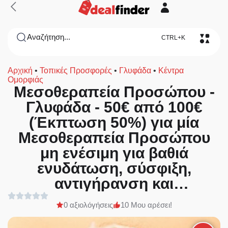
Αναζήτηση...
CTRL+K
Αρχική
•
Τοπικές Προσφορές
•
Γλυφάδα
•
Κέντρα
Ομορφιάς
Μεσοθεραπεία Προσώπου -
Γλυφάδα - 50€ από 100€
(Έκπτωση 50%) για μία
Μεσοθεραπεία Προσώπου
μη ενέσιμη για βαθιά
ενυδάτωση, σύσφιξη,
αντιγήρανση και
αναζωογόνηση! Στο νέο
0 αξιολόγήσεις
10 Μου αρέσει!
υπερπολυτελές και μοντέρνο