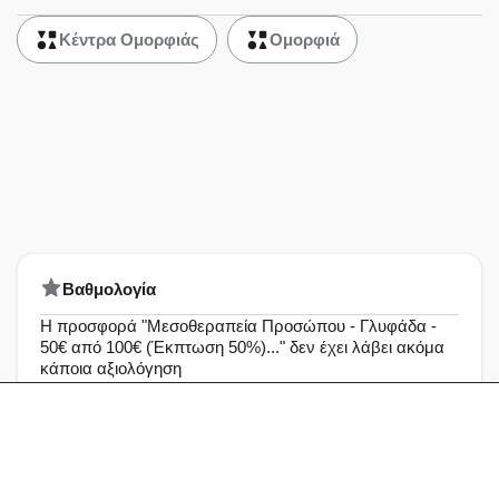
Κέντρα Ομορφιάς
Ομορφιά
Bαθμολογία
Η προσφορά "Μεσοθεραπεία Προσώπου - Γλυφάδα -
50€ από 100€ (Έκπτωση 50%)..." δεν έχει λάβει ακόμα
κάποια αξιολόγηση
Άριστη
0%
Πολύ καλή
0%