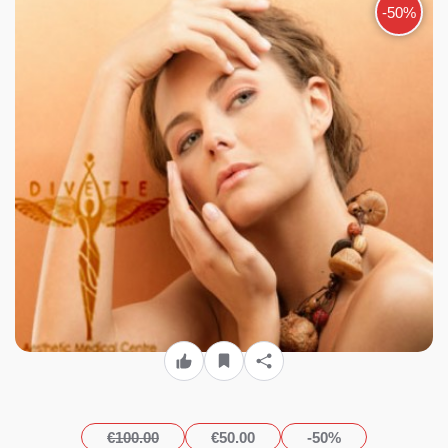
χώρο του πολυχώρου
-50%
«Divette Aesthetic Medical
Centre» στην Γλυφάδα!!!
€100.00
€50.00
-50%