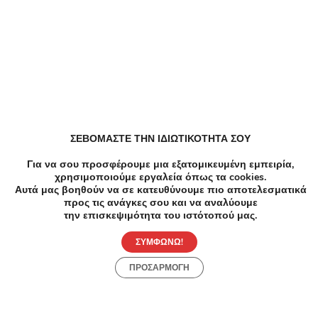
Παρόμοιες Τοπικές Προσφορές
ΣΕΒΟΜΑΣΤΕ ΤΗΝ ΙΔΙΩΤΙΚΟΤΗΤΑ ΣΟΥ
Για να σου προσφέρουμε μια εξατομικευμένη εμπειρία,
χρησιμοποιούμε εργαλεία όπως τα cookies.
Αυτά μας βοηθούν να σε κατευθύνουμε πιο αποτελεσματικά
-50%
€30.00
€15.00
-6
προς τις ανάγκες σου και να αναλύουμε
την επισκεψιμότητα του ιστότοπού μας.
Μανικιούρ Πεντικιούρ
Μανικι
Manicure Pedicure Σεπόλια
Ημιμό
ΣΥΜΦΩΝΩ!
Κρέοντος Σεπόλια
Μιλ
ΠΡΟΣΑΡΜΟΓΗ