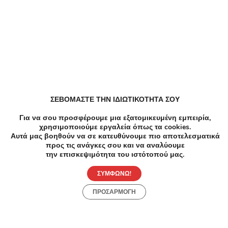
Παρόμοιες Τοπικές Προσφορές
ΣΕΒΟΜΑΣΤΕ ΤΗΝ ΙΔΙΩΤΙΚΟΤΗΤΑ ΣΟΥ
Για να σου προσφέρουμε μια εξατομικευμένη εμπειρία,
χρησιμοποιούμε εργαλεία όπως τα cookies.
Αυτά μας βοηθούν να σε κατευθύνουμε πιο αποτελεσματικά
-5
προς τις ανάγκες σου και να αναλύουμε
την επισκεψιμότητα του ιστότοπού μας.
Μανικι
Θεραπ
ΣΥΜΦΩΝΩ!
γυναί
ΠΡΟΣΑΡΜΟΓΗ
-90%
€280.00
€29.00
Μιλ
Ομορφιά
8 Συνεδρίες Αποτρίχωσης IPL σε μία μικρή