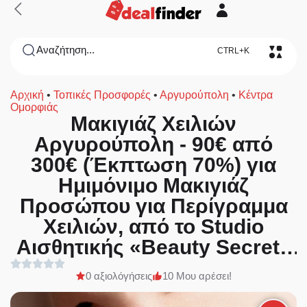
Αναζήτηση...
CTRL+K
Αρχική
•
Τοπικές Προσφορές
•
Αργυρούπολη
•
Κέντρα
Ομορφιάς
Μακιγιάζ Χειλιών
Αργυρούπολη - 90€ από
300€ (Έκπτωση 70%) για
Ημιμόνιμο Μακιγιάζ
Προσώπου για Περίγραμμα
Χειλιών, από το Studio
Αισθητικής «Beauty Secret»
στην Αργυρούπολη!!!
0 αξιολόγήσεις
10 Μου αρέσει!