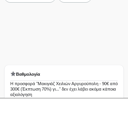
Bαθμολογία
Η προσφορά "Μακιγιάζ Χειλιών Αργυρούπολη - 90€ από
300€ (Έκπτωση 70%) γι..." δεν έχει λάβει ακόμα κάποια
αξιολόγηση
Άριστη
0%
Πολύ καλή
0%