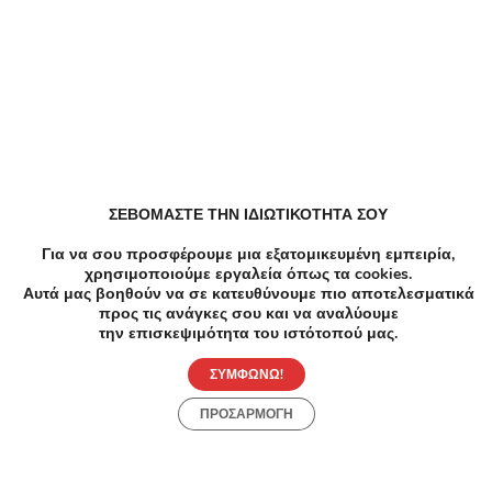
Παρόμοιες Τοπικές Προσφορές
ΣΕΒΟΜΑΣΤΕ ΤΗΝ ΙΔΙΩΤΙΚΟΤΗΤΑ ΣΟΥ
Για να σου προσφέρουμε μια εξατομικευμένη εμπειρία,
χρησιμοποιούμε εργαλεία όπως τα cookies.
Αυτά μας βοηθούν να σε κατευθύνουμε πιο αποτελεσματικά
-50%
€30.00
€15.00
-6
προς τις ανάγκες σου και να αναλύουμε
την επισκεψιμότητα του ιστότοπού μας.
Μανικιούρ Πεντικιούρ
Μανικι
Manicure Pedicure Σεπόλια
Ημιμό
ΣΥΜΦΩΝΩ!
Κρέοντος Σεπόλια
Μιλ
ΠΡΟΣΑΡΜΟΓΗ