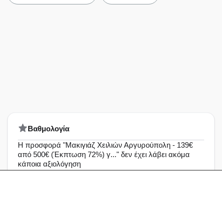
Bαθμολογία
Η προσφορά "Μακιγιάζ Χειλιών Αργυρούπολη - 139€
από 500€ (Έκπτωση 72%) γ..." δεν έχει λάβει ακόμα
κάποια αξιολόγηση
Άριστη
0%
Πολύ καλή
0%