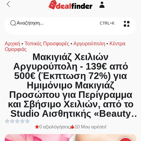
Αναζήτηση...
CTRL+K
Αρχική
•
Τοπικές Προσφορές
•
Αργυρούπολη
•
Κέντρα
Ομορφιάς
Μακιγιάζ Χειλιών
Αργυρούπολη - 139€ από
500€ (Έκπτωση 72%) για
Ημιμόνιμο Μακιγιάζ
Προσώπου για Περίγραμμα
και Σβήσιμο Χειλιών, από το
Studio Αισθητικής «Beauty
Secret» στην
0 αξιολόγήσεις
10 Μου αρέσει!
Αργυρούπολη!!!