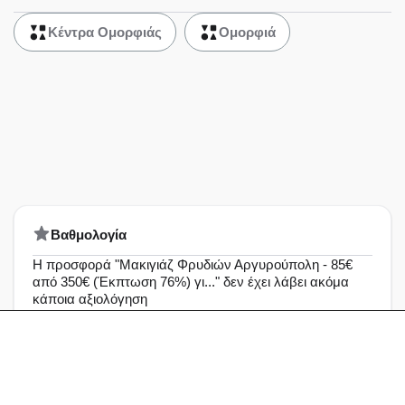
Κέντρα Ομορφιάς
Ομορφιά
Bαθμολογία
Η προσφορά "Μακιγιάζ Φρυδιών Αργυρούπολη - 85€
από 350€ (Έκπτωση 76%) γι..." δεν έχει λάβει ακόμα
κάποια αξιολόγηση
Άριστη
0%
Πολύ καλή
0%