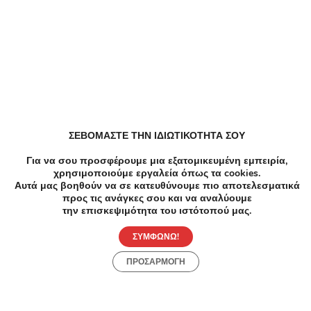
Παρόμοιες Τοπικές Προσφορές
ΣΕΒΟΜΑΣΤΕ ΤΗΝ ΙΔΙΩΤΙΚΟΤΗΤΑ ΣΟΥ
Για να σου προσφέρουμε μια εξατομικευμένη εμπειρία,
χρησιμοποιούμε εργαλεία όπως τα cookies.
Αυτά μας βοηθούν να σε κατευθύνουμε πιο αποτελεσματικά
προς τις ανάγκες σου και να αναλύουμε
την επισκεψιμότητα του ιστότοπού μας.
ΣΥΜΦΩΝΩ!
ΠΡΟΣΑΡΜΟΓΗ
-90%
€240.00
€24.00
-8
Ομορφιά
Αδυνάτ
2RF+2Air Massage+Εφαρμογή Moisturisation
Θεραπ