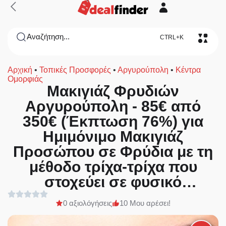
Αναζήτηση...
CTRL+K
Αρχική
•
Τοπικές Προσφορές
•
Αργυρούπολη
•
Κέντρα
Ομορφιάς
Μακιγιάζ Φρυδιών
Αργυρούπολη - 85€ από
350€ (Έκπτωση 76%) για
Ημιμόνιμο Μακιγιάζ
Προσώπου σε Φρύδια με τη
μέθοδο τρίχα-τρίχα που
στοχεύει σε φυσικό
αποτέλεσμα με μοναδικό
0 αξιολόγήσεις
10 Μου αρέσει!
στόχο την άψογη εμφάνιση