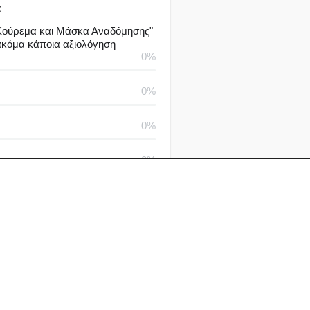
α
ούρεμα και Μάσκα Αναδόμησης"
 ακόμα κάποια αξιολόγηση
0%
0%
0%
0%
0%