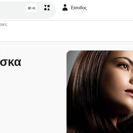
Είσοδος
⌘+K
οιες
α
άσκα