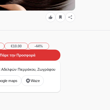
€10.00
-44%
Πάρε την Προσφορά
ια: Αδελφών Πιερράκου, Ζωγράφου
ogle maps
Waze