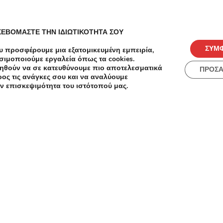
27€ από
Κομμωτήρια
ένα (1)
Βραδινό Χτένισμα, Λούσιμο και
(1) Μάσ
Θεραπευτική Μάσκα
ΣΕΒΟΜΑΣΤΕ ΤΗΝ ΙΔΙΩΤΙΚΟΤΗΤΑ ΣΟΥ
προστασ
Μεναίχ
Φορμάρι
ΣΥΜ
υ προσφέρουμε μια εξατομικευμένη εμπειρία,
στο Νέ
Μιλτιάδου 9, Χαλάνδρι
σιμοποιούμε εργαλεία όπως τα cookies.
Συγγρού
ηθούν να σε κατευθύνουμε πιο αποτελεσματικά
ΠΡΟΣ
ος τις ανάγκες σου και να αναλύουμε
ν επισκεψιμότητα του ιστότοπού μας.
ύγειες
 με
ειες
ραπεία
ισμα
ο
y's
ό
Temu
ς και
3.92/5
 τα
ση
Extra -40% Έκπτωση σε Όλες τις
Εκπτ
oni &
Αγορές στο Temu - Μόνο για Λίγο
αγορέ