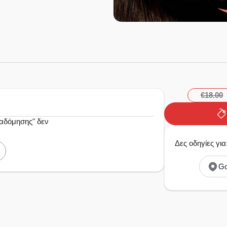
€18.00
αδόμησης" δεν
Δες οδηγίες γ
Go