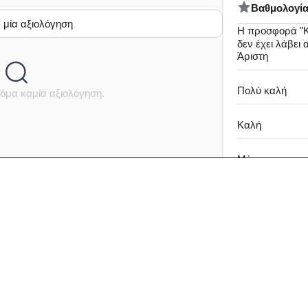
Bαθμολογί
 μία αξιολόγηση
Η προσφορά "Κ
δεν έχει λάβει
Άριστη
Πολύ καλή
όμα καμία αξιολόγηση.
Καλή
Μέτρια
Καθόλου καλή