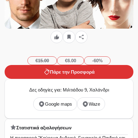
€15.00
€6.00
-60%
Πάρε την Προσφορά
Δες οδηγίες για: Μιλτιάδου 9, Χαλάνδρι
Google maps
Waze
Στατιστικά αξιολογήσεων
Η προσφορά "Κούρεμα Ανδρικό, Γυναικείο ή Παιδικό και