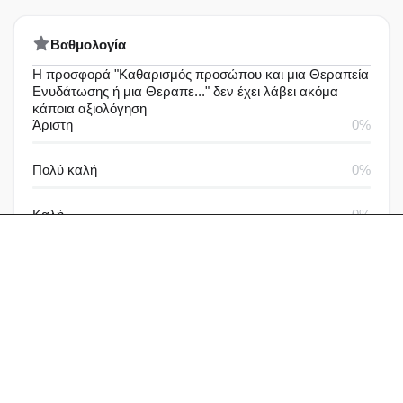
Bαθμολογία
Η προσφορά "Καθαρισμός προσώπου και μια Θεραπεία
Ενυδάτωσης ή μια Θεραπε..." δεν έχει λάβει ακόμα
κάποια αξιολόγηση
Άριστη
0%
Πολύ καλή
0%
Καλή
0%
Μέτρια
0%
Καθόλου καλή
0%
Αξιολογήσεις & Δραστηριότητα
Αξιολογήσεις
Ερωτήσεις