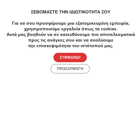
-92%
€1050.00
€89.00
ΣΕΒΟΜΑΣΤΕ ΤΗΝ ΙΔΙΩΤΙΚΟΤΗΤΑ ΣΟΥ
Αδυνάτισμα
Για να σου προσφέρουμε μια εξατομικευμένη εμπειρία,
89€ από 1050€ (-92%) για ένα Πακέτο
χρησιμοποιούμε εργαλεία όπως τα cookies.
Απαλλαγής του τοπικού πάχους και της
Αυτά μας βοηθούν να σε κατευθύνουμε πιο αποτελεσματικά
κυτταρίτιδας που περιλαμβάνει 8 Συνεδρίες
προς τις ανάγκες σου και να αναλύουμε
Cavitation, 8 Συνεδρίες Vacuum και 1
την επισκεψιμότητα του ιστότοπού μας.
Καποδιστρίου 2 & Ιερά Οδός, Αιγάλεω
Συνεδρία Cryolipolysis, στο ινστιτούτο
-5
ομορφιάς Glamour Med Spa στο Αιγάλεω.
ΣΥΜΦΩΝΩ!
Αδυνάτ
ΠΡΟΣΑΡΜΟΓΗ
Δυο Σ
Κρυολ
Κρυολ
Κρυολ
νέο υ
πολυχ
Centr
Ανακάλυψε Online Προσφορές
Samsung