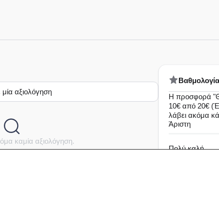
Bαθμολογί
 μία αξιολόγηση
Η προσφορά "Θ
10€ από 20€ (Έ
λάβει ακόμα κ
Άριστη
όμα καμία αξιολόγηση.
Πολύ καλή
Καλή
Μέτρια