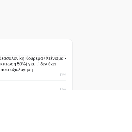
α
εσσαλονίκη Κούρεμα+Xτένισμα -
κπτωση 50%) για..." δεν έχει
άποια αξιολόγηση
0%
0%
0%
0%