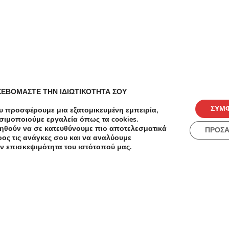
-46%
-53%
€15.00
€7.00
Κομμωτή
27€ από
Κομμωτήρια
ΣΕΒΟΜΑΣΤΕ ΤΗΝ ΙΔΙΩΤΙΚΟΤΗΤΑ ΣΟΥ
ένα (1)
Λούσιμο και Χτένισμα ή κούρεμα και
(1) Μάσ
Μάσκα
ΣΥΜ
υ προσφέρουμε μια εξατομικευμένη εμπειρία,
προστασ
Μεναίχ
σιμοποιούμε εργαλεία όπως τα cookies.
Φορμάρι
ηθούν να σε κατευθύνουμε πιο αποτελεσματικά
ΠΡΟΣ
στο Νέ
Μιλτιάδου 9, Χαλάνδρι
ος τις ανάγκες σου και να αναλύουμε
Συγγρού
α
ν επισκεψιμότητα του ιστότοπού μας.
τωση
ιο