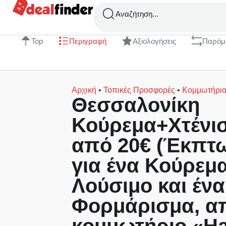
Αναζήτηση...
Top
Περιγραφή
Αξιολογήσεις
Παρόμ
Αρχική
•
Τοπικές Προσφορές
•
Κομμωτήρι
Θεσσαλονίκη
Κούρεμα+Xτένισ
από 20€ (Έκπτ
για ένα Κούρεμα
Λούσιμο και ένα
Φορμάρισμα, α