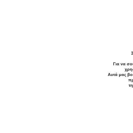
Για να σο
-60%
€25.00
€10.00
χρη
Αυτά μας βο
Κομμωτήρια
πρ
Θεσσαλονίκη Χτένισμα+Θεραπεί
τη
Αναδόμησης - 10€ από 25€ (Έκπ
60%) για ένα Χτένισμα και μία
Θεραπεία Ενυδάτωσης και
Αναδόμησης των μαλλιών Loreal
Vitamino Color, από το κομμωτήρ
«Hair Shine» στη Θεσσαλονίκη!