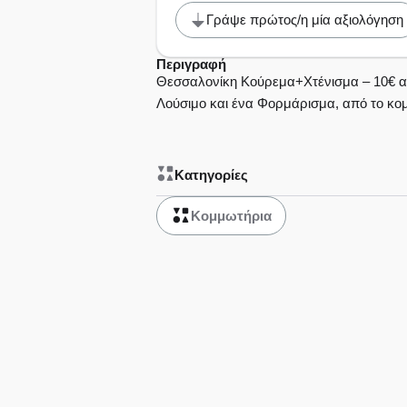
Γράψε πρώτος/η μία αξιολόγηση
Περιγραφή
Θεσσαλονίκη Κούρεμα+Xτένισμα – 10€ α
Λούσιμο και ένα Φορμάρισμα, από το κομ
Κατηγορίες
Κομμωτήρια