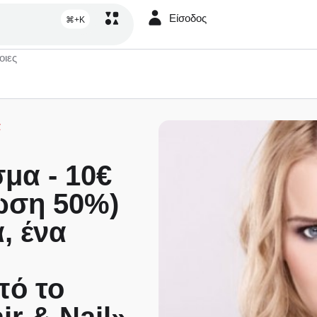
Είσοδος
⌘+K
οιες
α
μα - 10€
ωση 50%)
, ένα
πό το