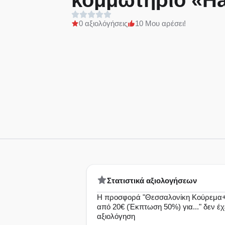
κομμωτήριο «Hai
στη Θεσσαλονίκ
0 αξιολόγήσεις
10 Μου αρέσει!
Στατιστικά αξιολογήσεων
Η προσφορά "Θεσσαλονίκη Κούρεμα+
από 20€ (Έκπτωση 50%) για..." δεν έ
αξιολόγηση