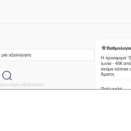
Bαθμολογί
 μία αξιολόγηση
Η προσφορά "Θ
Ιωνία - 45€ από
ακόμα κάποια 
Άριστη
όμα καμία αξιολόγηση.
Πολύ καλή
Καλή
Μέτρια