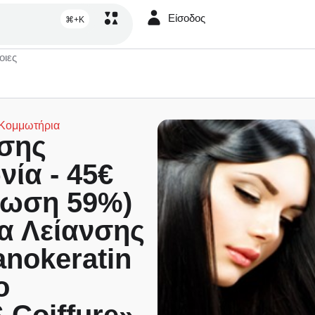
Είσοδος
⌘+K
οιες
Κομμωτήρια
νσης
ία - 45€
τωση 59%)
ία Λείανσης
nokeratin
ο