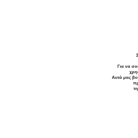
€22.00
Κομμωτήρια
Από 22€ για ένα Πλήρες πακέτο
περιποίησης μαλλιών στην
Για να σο
Αργυρούπολη
χρη
Αυτά μας βο
Πόντου, Αργυρούπολη
πρ
τη