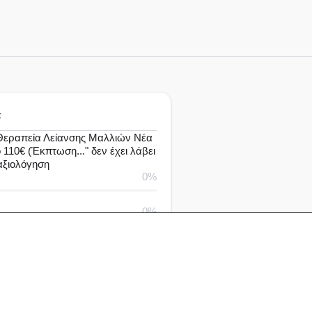
α
εραπεία Λείανσης Mαλλιών Νέα
 110€ (Έκπτωση..." δεν έχει λάβει
αξιολόγηση
0%
0%
0%
0%