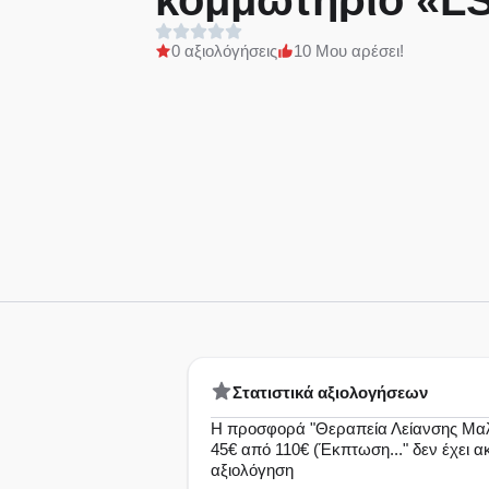
κομμωτήριο «LS
στη Νέα Ιωνία,
0 αξιολόγήσεις
10 Μου αρέσει!
δίπλα από τον Η
Στατιστικά αξιολογήσεων
Η προσφορά "Θεραπεία Λείανσης Mαλ
45€ από 110€ (Έκπτωση..." δεν έχει 
αξιολόγηση