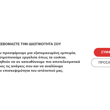
-60%
€25.00
€10.00
Κομμωτήρια
ΣΕΒΟΜΑΣΤΕ ΤΗΝ ΙΔΙΩΤΙΚΟΤΗΤΑ ΣΟΥ
Βραδινό Χτένισμα, Λούσιμο και
Θεραπευτική Μάσκα
ΣΥΜ
υ προσφέρουμε μια εξατομικευμένη εμπειρία,
-67%
σιμοποιούμε εργαλεία όπως τα cookies.
ηθούν να σε κατευθύνουμε πιο αποτελεσματικά
ΠΡΟΣ
Μιλτιάδου 9, Χαλάνδρι
Κομμωτή
ος τις ανάγκες σου και να αναλύουμε
Χτένισ
ν επισκεψιμότητα του ιστότοπού μας.
Χτένισ
Ιωνία -
φλου, έ
Θεραπε
Αναδόμη
Χτένισμ
μασάζ, 
Αναδόμη