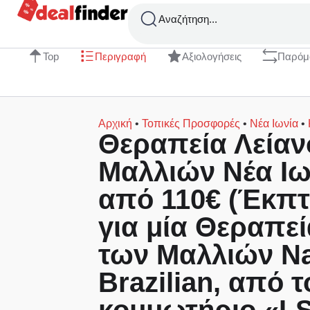
Αναζήτηση...
Top
Περιγραφή
Αξιολογήσεις
Παρόμ
Αρχική
•
Τοπικές Προσφορές
•
Νέα Ιωνία
•
Θεραπεία Λεία
Mαλλιών Νέα Ιων
από 110€ (Έκπ
για μία Θεραπε
των Mαλλιών Na
Brazilian, από τ