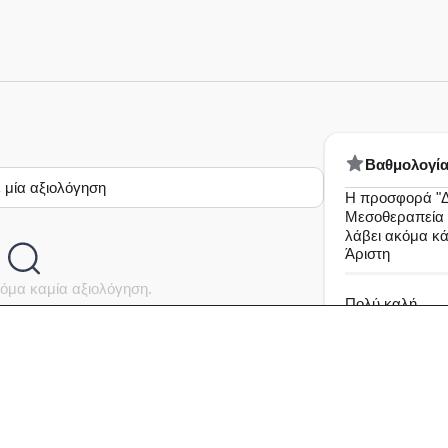
Bαθμολογί
 μία αξιολόγηση
Η προσφορά "Δ
Μεσοθεραπεία μ
λάβει ακόμα κ
Άριστη
όμα καμία αξιολόγηση.
Πολύ καλή
Καλή
Μέτρια