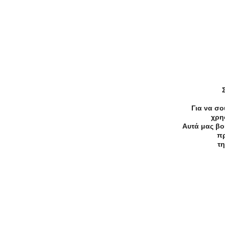
Για να σο
-50%
€90.00
€45.00
χρη
Αυτά μας βο
Ομορφιά
πρ
Hydrafacial Δερμοαπόξεση- Γλυφ
τη
45€ από 90€ (Έκπτωση 50%) για 
Hydrafacial Δερμοαπόξεση για
Καθαρισμό & Ανάπλαση Προσώπ
από το νέο υπερπολυτελές και
μοντέρνο χώρο του πολυχώρου
«Divette Aesthetic Medical Centre
στην Γλυφάδα!!!