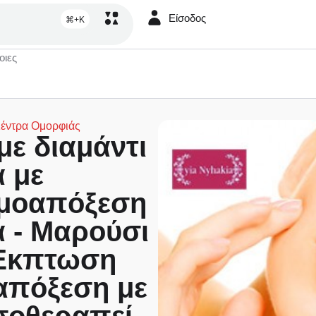
Είσοδος
⌘+K
οιες
έντρα Ομορφιάς
ε διαμάντι
 με
ρμοαπόξεση
 - Μαρούσι
(Έκπτωση
απόξεση με