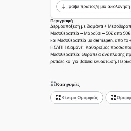
Περιλαμβάνει 
Γράψε πρώτος/η μία αξιολόγηση
λαιμό και ντεκολ
Περιγραφή
Δερμοαπόξεση με διαμάντι + Μεσοθεραπ
Μεσοθεραπεία – Μαρούσι – 50€ από 90€
και Μεσοθεραπεία με dermapen, από το 
ΗΣΑΠ!!! Διαμάντι: Καθαρισμός προσώπου
Μεσοθεραπεία: Θεραπεία ανάπλασης προ
ρυτίδες και για βαθειά ενυδάτωση. Περιλ
Κατηγορίες
Κέντρα Ομορφιάς
Ομορφ