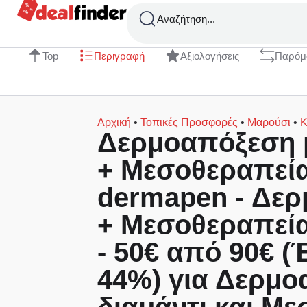
Αναζήτηση...
Top
Περιγραφή
Αξιολογήσεις
Παρόμ
Αρχική
•
Τοπικές Προσφορές
•
Μαρούσι
•
Κ
Δερμοαπόξεση μ
+ Μεσοθεραπεία
dermapen - Δε
+ Μεσοθεραπεία
- 50€ από 90€ 
44%) για Δερμο