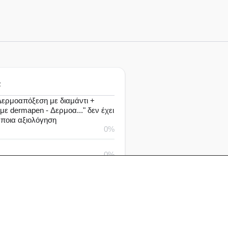
α
ερμοαπόξεση με διαμάντι +
ε dermapen - Δερμοα..." δεν έχει
άποια αξιολόγηση
0%
0%
0%
0%