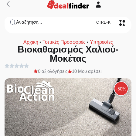
Αναζήτηση...
CTRL+K
Αρχική
•
Τοπικές Προσφορές
•
Υπηρεσίες
Βιοκαθαρισμός Χαλιού-
Μοκέτας
0 αξιολόγήσεις
10 Μου αρέσει!
-50%