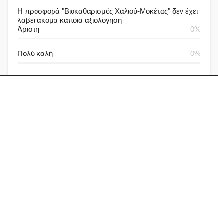
Η προσφορά "Βιοκαθαρισμός Χαλιού-Μοκέτας" δεν έχει
λάβει ακόμα κάποια αξιολόγηση
Άριστη
0%
Πολύ καλή
0%
Καλή
0%
Μέτρια
0%
Καθόλου καλή
0%
Αξιολογήσεις & Δραστηριότητα
Αξιολογήσεις
Ερωτήσεις
Γράψε μία αξιολόγηση