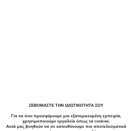
Δεν υπάρχει ακόμα καμία αξιολόγηση.
Παρόμοιες Τοπικές Προσφορές
ΣΕΒΟΜΑΣΤΕ ΤΗΝ ΙΔΙΩΤΙΚΟΤΗΤΑ ΣΟΥ
Για να σου προσφέρουμε μια εξατομικευμένη εμπειρία,
χρησιμοποιούμε εργαλεία όπως τα cookies.
-78%
€45.00
€10.00
Αυτά μας βοηθούν να σε κατευθύνουμε πιο αποτελεσματικά