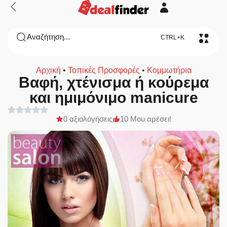
Αναζήτηση...
CTRL+K
Αρχική
•
Τοπικές Προσφορές
•
Κομμωτήρια
Βαφή, χτένισμα ή κούρεμα
και ημιμόνιμο manicure
0 αξιολόγήσεις
10 Μου αρέσει!