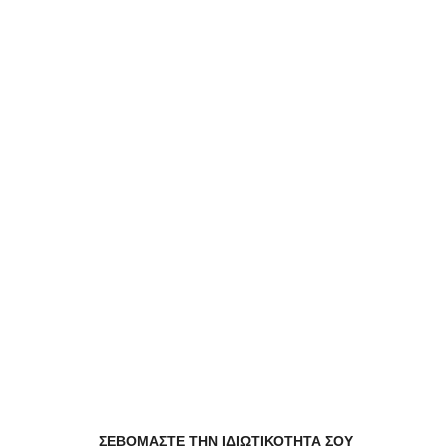
Δεν υπάρχει ακόμα καμία αξιολόγηση.
Παρόμοιες Τοπικές Προσφορές
ΣΕΒΟΜΑΣΤΕ ΤΗΝ ΙΔΙΩΤΙΚΟΤΗΤΑ ΣΟΥ