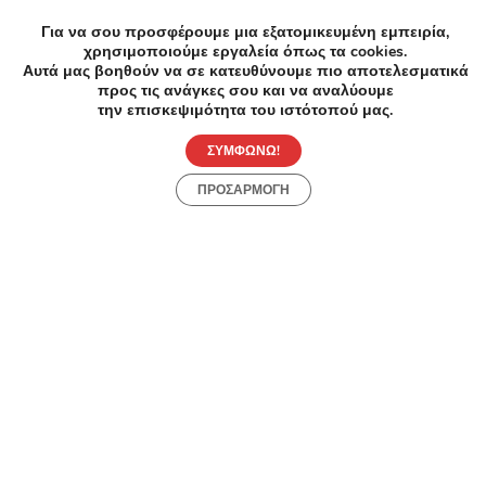
-60%
€20.00
€8.00
-4
Για να σου προσφέρουμε μια εξατομικευμένη εμπειρία,
Κομμωτήρια
Κομμω
χρησιμοποιούμε εργαλεία όπως τα cookies.
8€ για Δύο (2) Ανδρικά ή Δύο (2) Παιδικά
Κούρε
Αυτά μας βοηθούν να σε κατευθύνουμε πιο αποτελεσματικά
Κουρέματα και Δύο (2) Λουσίματα
προς τις ανάγκες σου και να αναλύουμε
την επισκεψιμότητα του ιστότοπού μας.
Αδε
Ποσειδώνος 17, Θεσσαλονίκη
ΣΥΜΦΩΝΩ!
ΠΡΟΣΑΡΜΟΓΗ
Ανακάλυψε Online Προσφορές
Perfect Dress
3.93/5
Έκπτωση -20% σε όλη τη νέα συλλογή,
Out