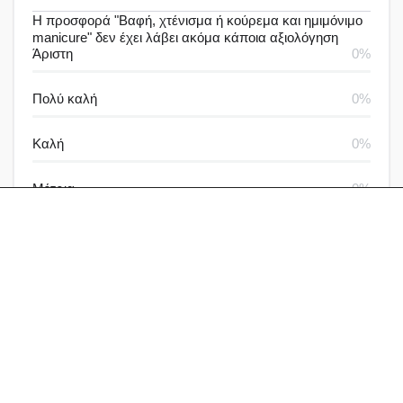
Η προσφορά "Βαφή, χτένισμα ή κούρεμα και ημιμόνιμο
manicure" δεν έχει λάβει ακόμα κάποια αξιολόγηση
Άριστη
0%
Πολύ καλή
0%
Καλή
0%
Μέτρια
0%
Καθόλου καλή
0%
Αξιολογήσεις & Δραστηριότητα
Αξιολογήσεις
Ερωτήσεις
Γράψε μία αξιολόγηση