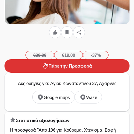
€30.00
€19.00
-37%
Πάρε την Προσφορά
Δες οδηγίες για: Αγίου Κωνσταντίνου 37, Αχαρνές
Google maps
Waze
Στατιστικά αξιολογήσεων
Η προσφορά "Από 19€ για Κούρεμα, Χτένισμα, Βαφή