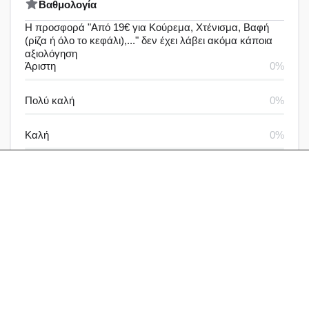
Bαθμολογία
Η προσφορά "Από 19€ για Κούρεμα, Χτένισμα, Βαφή
(ρίζα ή όλο το κεφάλι),..." δεν έχει λάβει ακόμα κάποια
αξιολόγηση
Άριστη
0%
Πολύ καλή
0%
Καλή
0%
Μέτρια
0%
Καθόλου καλή
0%
Αξιολογήσεις & Δραστηριότητα
Αξιολογήσεις
Ερωτήσεις
Γράψε μία αξιολόγηση