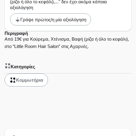
(ρίζα ή όλο το κεφάλι),..." δεν έχει ακόμα κάποια
αξιολόγηση
Γράψε πρώτος/η μία αξιολόγηση
Περιγραφή
Από 19€ για Κούρεμα, Χτένισμα, Βαφή (ρίζα ή όλο το κεφάλι),
στο “Little Room Hair Salon” στις Αχαρνές.
Κατηγορίες
Κομμωτήρια