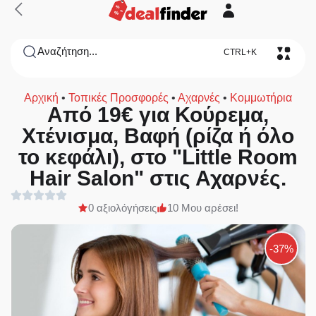
Αναζήτηση...
CTRL+K
Αρχική
•
Τοπικές Προσφορές
•
Αχαρνές
•
Κομμωτήρια
Από 19€ για Κούρεμα,
Χτένισμα, Βαφή (ρίζα ή όλο
το κεφάλι), στο "Little Room
Hair Salon" στις Αχαρνές.
0 αξιολόγήσεις
10 Μου αρέσει!
-37%