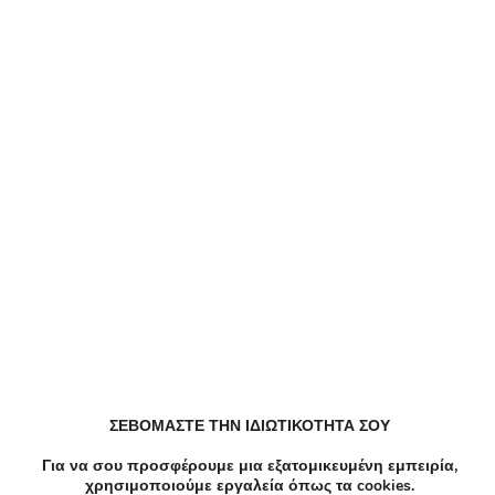
BrandsGalaxy
4.11/5
Μοναδικές τιμές στα γυαλιά ηλίου Emily
Westwood!Ισχύει για αγορές έως 11/08/2026.
Προσφορά
Αξεσουάρ
Έκπτωση
Like!
Save
BrandsGalaxy
4.11/5
Μοναδικές τιμές στα καλλυντικά Maybelline!
Ισχύει για αγορές έως 11/08/2026.
Προσφορά
Προσωπική Φροντίδα
Έκπτωση
ΣΕΒΟΜΑΣΤΕ ΤΗΝ ΙΔΙΩΤΙΚΟΤΗΤΑ ΣΟΥ
Like!
Save
Για να σου προσφέρουμε μια εξατομικευμένη εμπειρία,
χρησιμοποιούμε εργαλεία όπως τα cookies.