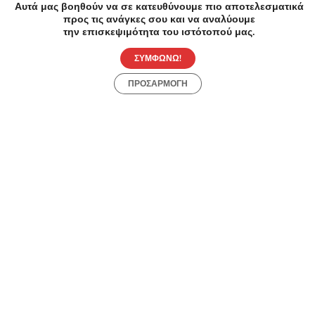
Αυτά μας βοηθούν να σε κατευθύνουμε πιο αποτελεσματικά
προς τις ανάγκες σου και να αναλύουμε
New Cult
την επισκεψιμότητα του ιστότοπού μας.
4.05/5
2+1 δώρο στα γυαλιά ηλίου CHPO!Ισχύει για
ΣΥΜΦΩΝΩ!
αγορές έως 24/08/2026.
Προσφορά
ΠΡΟΣΑΡΜΟΓΗ
Ένδυση
Έκπτωση
Like!
Save
Kouzinika
3.69/5
Έκπτωση -15€ για παραγγελίες άνω των 99€!
Ισχύει για αγορές έως 17/08/2026.
Κωδικός
Είδη Σπιτιού
Like!
Save