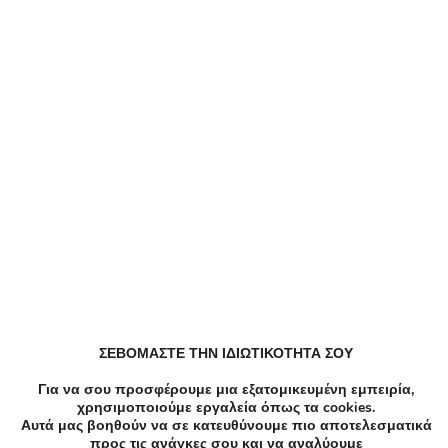
BrandsGalaxy
4.11/5
Επιλεγμένα brands σε προσφορά!Ισχύει
Baz
για αγορές έως 18/08/2026.
τσά
Προσφορά
12/
Π
Like!
Save
Παρόμοιες Online Προσφορές
Έκπτωση -20% σε επιλεγμένα
προϊόντα!Ισχύει για αγορές έως
31/08/2026.
Προσφορά
ΣΕΒΟΜΑΣΤΕ ΤΗΝ ΙΔΙΩΤΙΚΟΤΗΤΑ ΣΟΥ
Βρε
Out
Για να σου προσφέρουμε μια εξατομικευμένη εμπειρία,
Π
χρησιμοποιούμε εργαλεία όπως τα cookies.
Αυτά μας βοηθούν να σε κατευθύνουμε πιο αποτελεσματικά
Like!
Save
προς τις ανάγκες σου και να αναλύουμε