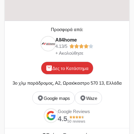
Προσφορά από:
All4home
4.13/5
+ Ακολούθησε
Δες το Κατάστημα
3ο χλμ παράδρομος, Α2, Ωραιόκαστρο 570 13, Ελλάδα
Google maps
Waze
Google Reviews
4.5
50
reviews