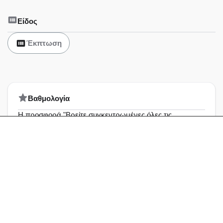
Είδος
Έκπτωση
Bαθμολογία
Η προσφορά "Βρείτε συγκεντρωμένες όλες τις
προσφορές της εβδομάδας με εκ..." δεν έχει λάβει
ακόμα κάποια αξιολόγηση
Άριστη
0%
Πολύ καλή
0%
Καλή
0%
Μέτρια
0%