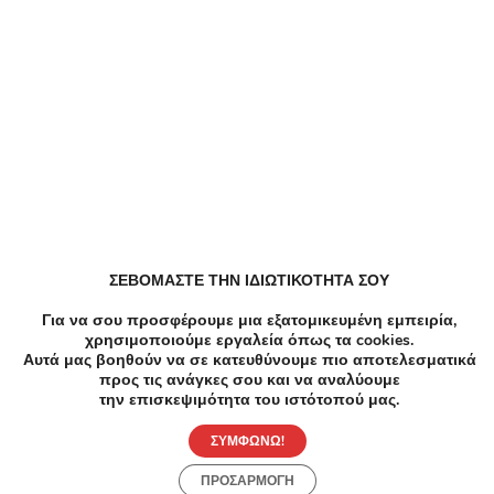
Άλλες Online Προσφορές της Επιχείρησης
All4home
4.13/5
Προσφορές με έκπτωση έως -70%!
Προσφορά
Like!
Save
ΣΕΒΟΜΑΣΤΕ ΤΗΝ ΙΔΙΩΤΙΚΟΤΗΤΑ ΣΟΥ
Παρόμοιες Online Προσφορές
Για να σου προσφέρουμε μια εξατομικευμένη εμπειρία,
χρησιμοποιούμε εργαλεία όπως τα cookies.
Αυτά μας βοηθούν να σε κατευθύνουμε πιο αποτελεσματικά
Έκπτωση -15% στα προϊόντα της
προς τις ανάγκες σου και να αναλύουμε
κατηγορίας dinner collection με χρήση
την επισκεψιμότητα του ιστότοπού μας.
του κωδικού
Κωδικός
Πρ
Π
ΣΥΜΦΩΝΩ!
ΠΡΟΣΑΡΜΟΓΗ