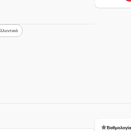
λλυντικά
Bαθμολογί