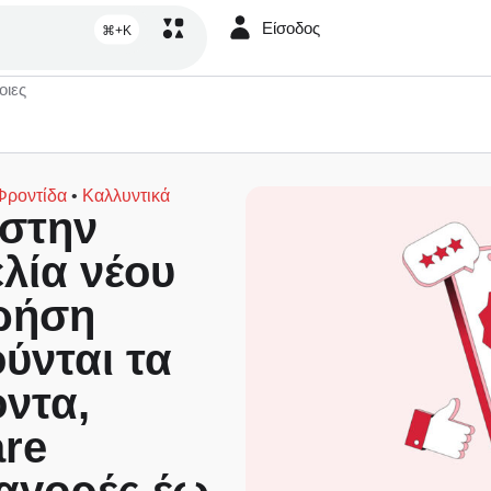
Είσοδος
⌘+K
οιες
Φροντίδα
•
Καλλυντικά
στην
λία νέου
χρήση
ύνται τα
όντα,
are