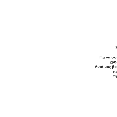
Παρόμοιες Online Προσφορές
Letif
3.93/5
Με αγορές 2 προϊόντων
Moroccanoil, δώρο το
Moroccanoil Intense Hydrating
Προσφορά
Mask 75ml!Ισχύει μέχρι
Like!
εξαντλήσεως των αποθεμάτων
Για να σο
χρη
Αυτά μας βο
πρ
τη
Ανακάλυψε Τοπικές Προσφορές