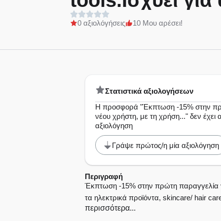
tools.Ισχύει γι
31/08/2026.
0 αξιολόγήσεις
10 Μου αρέσει!
Στατιστικά αξιολογήσεων
Η προσφορά "Έκπτωση -15% στην π
νέου χρήστη, με τη χρήση..." δεν έχει
αξιολόγηση
Γράψε πρώτος/η μία αξιολόγηση
Περιγραφή
Έκπτωση -15% στην πρώτη παραγγελία νέ
τα ηλεκτρικά προϊόντα, skincare/ hair car
περισσότερα...