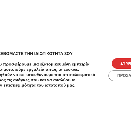
Zizel
4.05/5
Με την αγορά 2 προϊόντων της
Έκπτ
νέας σειράς illuminated Color για
επιλε
βαμμένα μαλλιά της Bumble and
Προσφορά
Ισχύε
Κωδ
ΣΕΒΟΜΑΣΤΕ ΤΗΝ ΙΔΙΩΤΙΚΟΤΗΤΑ ΣΟΥ
bumble, δώρο μια υπέροχη
Save
Like!
Save
Lik
ΣΥΜ
.
μινιατούρα της επιλογής σας!
υ προσφέρουμε μια εξατομικευμένη εμπειρία,
σιμοποιούμε εργαλεία όπως τα cookies.
Ισχύει μέχρι εξαντλήσεως των
ηθούν να σε κατευθύνουμε πιο αποτελεσματικά
αποθεμάτων.
ΠΡΟΣ
ος τις ανάγκες σου και να αναλύουμε
ν επισκεψιμότητα του ιστότοπού μας.