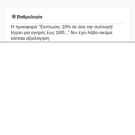
Bαθμολογία
Η προσφορά "Έκπτωση -10% σε όλη την συλλογή!
Ισχύει για αγορές έως 10/0..." δεν έχει λάβει ακόμα
κάποια αξιολόγηση
Άριστη
0%
Πολύ καλή
0%
Καλή
0%
Μέτρια
0%
Καθόλου καλή
0%
Αξιολογήσεις & Δραστηριότητα
Αξιολογήσεις
Ερωτήσεις