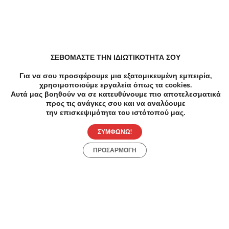
Παρόμοιες Online Προσφορές
ΣΕΒΟΜΑΣΤΕ ΤΗΝ ΙΔΙΩΤΙΚΟΤΗΤΑ ΣΟΥ
Tataropoulos
Για να σου προσφέρουμε μια εξατομικευμένη εμπειρία,
3.94/5
χρησιμοποιούμε εργαλεία όπως τα cookies.
Αυτά μας βοηθούν να σε κατευθύνουμε πιο αποτελεσματικά
Δωρεάν μεταφορικά με τη χρήση
Κο
προς τις ανάγκες σου και να αναλύουμε
κωδικού!
έκπ
την επισκεψιμότητα του ιστότοπού μας.
Κωδικός
31/
Π
ΣΥΜΦΩΝΩ!
Like!
Save
ΠΡΟΣΑΡΜΟΓΗ
Ανακάλυψε Τοπικές Προσφορές