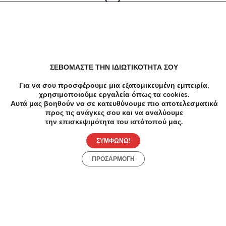
Δεν υπαρχουν αποτελέσματα
ΣΕΒΟΜΑΣΤΕ ΤΗΝ ΙΔΙΩΤΙΚΟΤΗΤΑ ΣΟΥ
Για να σου προσφέρουμε μια εξατομικευμένη εμπειρία,
χρησιμοποιούμε εργαλεία όπως τα cookies.
Αυτά μας βοηθούν να σε κατευθύνουμε πιο αποτελεσματικά
προς τις ανάγκες σου και να αναλύουμε
την επισκεψιμότητα του ιστότοπού μας.
ΣΥΜΦΩΝΩ!
ΠΡΟΣΑΡΜΟΓΗ
Προσφορές
Κατηγορίες
Περιοχές
Πόλεις
Αρχική
Όροι χρήσης
Απόρρητο
Αρχική
Συλλογές