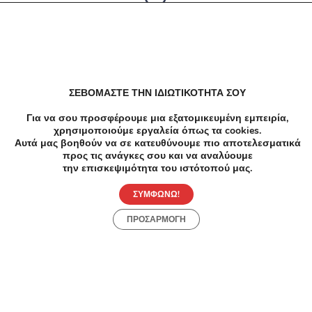
Δεν υπαρχουν αποτελέσματα
ΣΕΒΟΜΑΣΤΕ ΤΗΝ ΙΔΙΩΤΙΚΟΤΗΤΑ ΣΟΥ
Για να σου προσφέρουμε μια εξατομικευμένη εμπειρία,
χρησιμοποιούμε εργαλεία όπως τα cookies.
Αυτά μας βοηθούν να σε κατευθύνουμε πιο αποτελεσματικά
προς τις ανάγκες σου και να αναλύουμε
την επισκεψιμότητα του ιστότοπού μας.
ΣΥΜΦΩΝΩ!
ΠΡΟΣΑΡΜΟΓΗ
Προσφορές
Κατηγορίες
Περιοχές
Πόλεις
Αρχική
Όροι χρήσης
Απόρρητο
Αρχική
Συλλογές