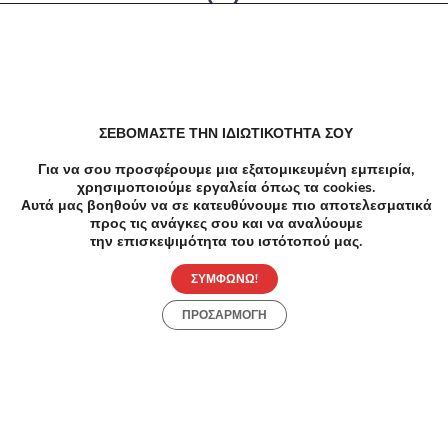
Δεν υπαρχουν αποτελέσματα
ΣΕΒΟΜΑΣΤΕ ΤΗΝ ΙΔΙΩΤΙΚΟΤΗΤΑ ΣΟΥ
Για να σου προσφέρουμε μια εξατομικευμένη εμπειρία,
χρησιμοποιούμε εργαλεία όπως τα cookies.
Αυτά μας βοηθούν να σε κατευθύνουμε πιο αποτελεσματικά
προς τις ανάγκες σου και να αναλύουμε
την επισκεψιμότητα του ιστότοπού μας.
ΣΥΜΦΩΝΩ!
ΠΡΟΣΑΡΜΟΓΗ
Προσφορές
Κατηγορίες
Περιοχές
Πόλεις
Αρχική
Όροι χρήσης
Απόρρητο
Αρχική
Συλλογές