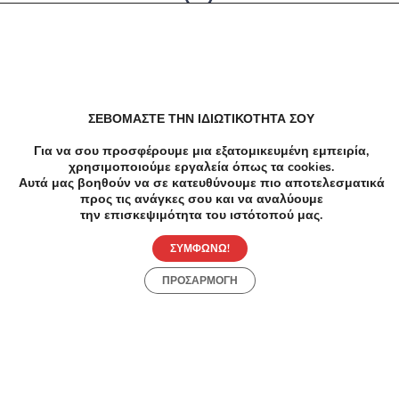
Δεν υπαρχουν αποτελέσματα
ΣΕΒΟΜΑΣΤΕ ΤΗΝ ΙΔΙΩΤΙΚΟΤΗΤΑ ΣΟΥ
Για να σου προσφέρουμε μια εξατομικευμένη εμπειρία,
χρησιμοποιούμε εργαλεία όπως τα cookies.
Αυτά μας βοηθούν να σε κατευθύνουμε πιο αποτελεσματικά
προς τις ανάγκες σου και να αναλύουμε
την επισκεψιμότητα του ιστότοπού μας.
ΣΥΜΦΩΝΩ!
ΠΡΟΣΑΡΜΟΓΗ
Προσφορές
Κατηγορίες
Περιοχές
Πόλεις
Αρχική
Όροι χρήσης
Απόρρητο
Αρχική
Συλλογές