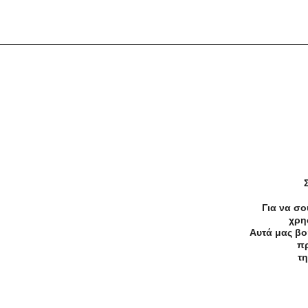
Προσφορές
Κατηγορίες
Περιοχ
Αρχική
Όροι χρήσης
Απόρρητο
Για να σο
χρη
Αυτά μας βο
πρ
τη
©2026 — All rights reserved