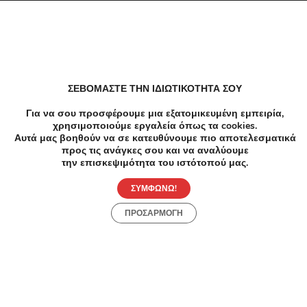
ΣΕΒΟΜΑΣΤΕ ΤΗΝ ΙΔΙΩΤΙΚΟΤΗΤΑ ΣΟΥ
Για να σου προσφέρουμε μια εξατομικευμένη εμπειρία,
χρησιμοποιούμε εργαλεία όπως τα cookies.
Αυτά μας βοηθούν να σε κατευθύνουμε πιο αποτελεσματικά
προς τις ανάγκες σου και να αναλύουμε
Προσφορές
Κατηγορίες
Περιοχές
Πόλεις
την επισκεψιμότητα του ιστότοπού μας.
Αρχική
Όροι χρήσης
Απόρρητο
ΣΥΜΦΩΝΩ!
ΠΡΟΣΑΡΜΟΓΗ
Αρχική
Συλλογές